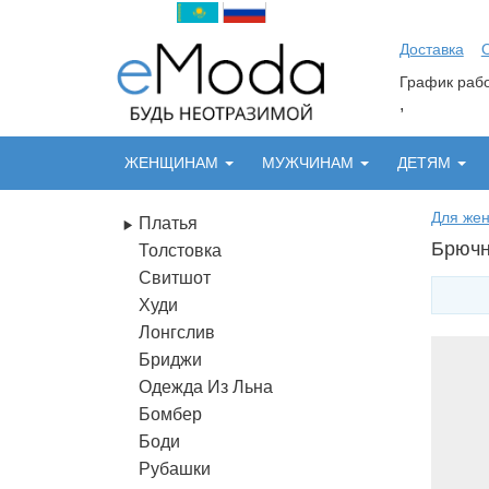
Доставка
График ра
,
ЖЕНЩИНАМ
МУЖЧИНАМ
ДЕТЯМ
Для же
Платья
Брючн
Толстовка
Свитшот
Худи
Лонгслив
Бриджи
Одежда Из Льна
Бомбер
Боди
Рубашки