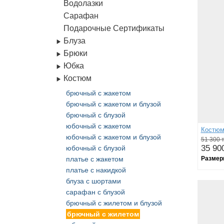
Водолазки
Сарафан
Подарочные Сертификаты
Блуза
Брюки
Юбка
Костюм
брючный с жакетом
брючный с жакетом и блузой
брючный с блузой
юбочный с жакетом
Костюм
юбочный с жакетом и блузой
51 300 т
35 900
юбочный с блузой
платье с жакетом
Размер
платье с накидкой
блуза с шортами
cарафан с блузой
брючный с жилетом и блузой
брючный с жилетом