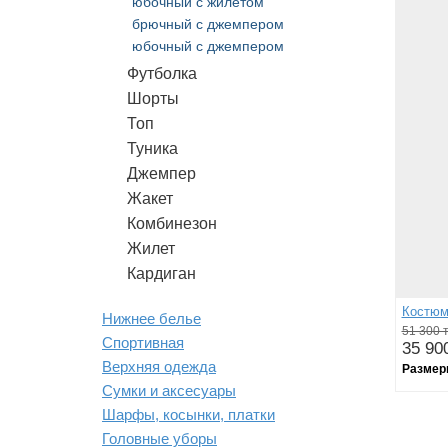
юбочный с жилетом
брючный с джемпером
юбочный с джемпером
Футболка
Шорты
Топ
Туника
Джемпер
Жакет
Комбинезон
Жилет
Кардиган
Костюм
Нижнее белье
51 300 т
Спортивная
35 900
Верхняя одежда
Размер
Сумки и аксесуары
Шарфы, косынки, платки
Головные уборы