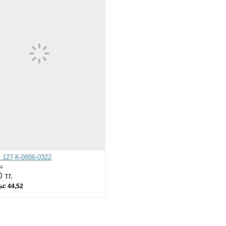
 127-К-0886-0322
г.
 тг.
ы:
44,52