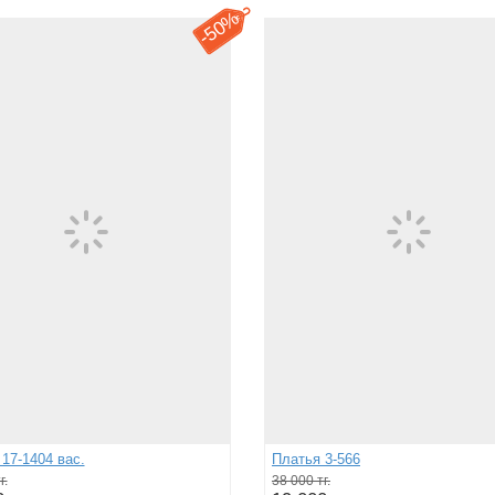
50%
-
17-1404 вас.
Платья 3-566
г.
38 000 тг.