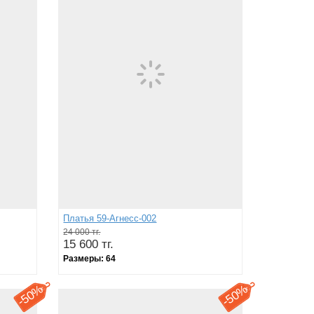
Платья 59-Агнесс-002
24 000 тг.
15 600 тг.
Размеры:
64
50%
50%
-
-