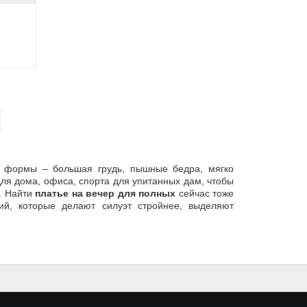
е формы – большая грудь, пышные бедра, мягко
ля дома, офиса, спорта для упитанных дам, чтобы
. Найти
платье на вечер для полных
сейчас тоже
ий, которые делают силуэт стройнее, выделяют
егко сможете в нашем интернет-магазине eModa.
ы именно у нас
йдут трапециевидные и модели, которые