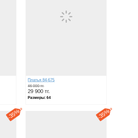
Платья 84-675
46 000 тг.
29 900 тг.
Размеры:
64
35%
35%
-
-