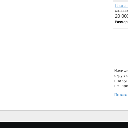
Платья
40 000 т
20 000
Размер
Излишн
округл
они чу
не про
достои
Показа
Почем
Мы пр
груш