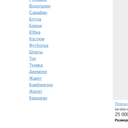
Водолазки
Сарафан
Блуза
Брюки
Юбка
Костюм
Футболка
Шорты
Топ
Туника
Джемпер
Жакет
Комбинезон
Жилет
Кардиган
Платья 
50 000 т
25 000
Размер