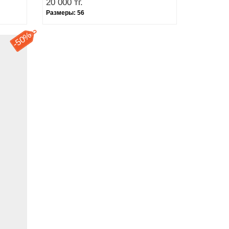
20 000 тг.
Размеры:
56
50%
-