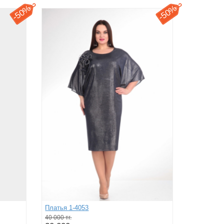
50%
50%
-
-
Платья 1-4053
40 000 тг.