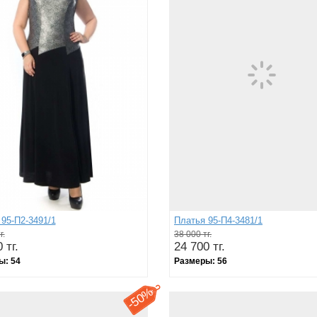
95-П2-3491/1
Платья 95-П4-3481/1
г.
38 000 тг.
 тг.
24 700 тг.
ы:
54
Размеры:
56
50%
-