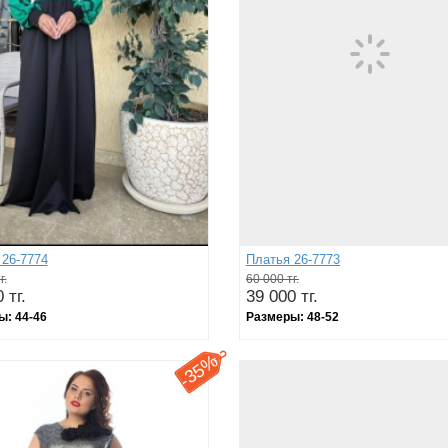
 26-7774
Платья 26-7773
г.
60 000 тг.
 тг.
39 000 тг.
ы:
44-46
Размеры:
48-52
35%
-