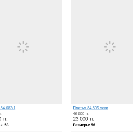
84-682/1
Платья 84-805 хаки
г.
46 000 тг.
 тг.
23 000 тг.
ы:
58
Размеры:
56