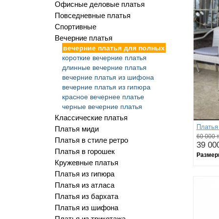
Офисные деловые платья
Повседневные платья
Спортивные
Вечерние платья
вечерние платья для полных
короткие вечерние платья
длинные вечерние платья
вечерние платья из шифона
вечерние платья из гипюра
красное вечернее платье
черные вечерние платья
Классические платья
Платья
Платья миди
60 000 т
Платья в стиле ретро
39 000
Платья в горошек
Размер
Кружевные платья
Платья из гипюра
Платья из атласа
Платья из бархата
Платья из шифона
Платья из трикотажа