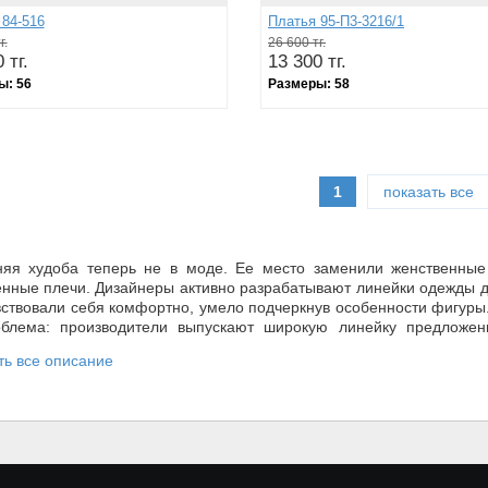
 84-516
Платья 95-П3-3216/1
г.
26 600 тг.
 тг.
13 300 тг.
ы:
56
Размеры:
58
1
показать все
яя худоба теперь не в моде. Ее место заменили женственны
енные плечи. Дизайнеры активно разрабатывают линейки одежды д
вствовали себя комфортно, умело подчеркнув особенности фигуры
блема: производители выпускают широкую линейку предложен
нства и скрывают недостатки. А выбрать подходящий вариант вы л
ть все описание
у стоит купить вечернее платье для полной женщин
едлагаем
вечерние платья для пышек
с любой фигурой:
а (миниатюрная грудь, широкие бедра и полноватые ноги) – подо