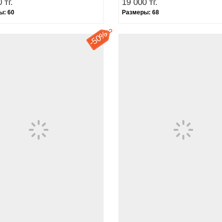
 тг.
19 000 тг.
ы:
60
Размеры:
68
50%
-