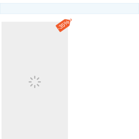
35%
-