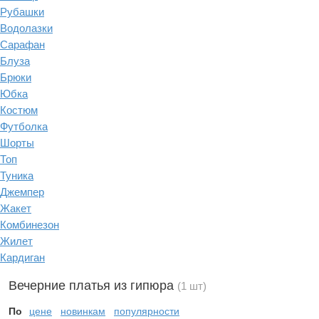
Рубашки
Водолазки
Сарафан
Блуза
Брюки
Юбка
Костюм
Футболка
Шорты
Топ
Туника
Джемпер
Жакет
Комбинезон
Жилет
Кардиган
Вечерние платья из гипюра
(1 шт)
По
цене
новинкам
популярности