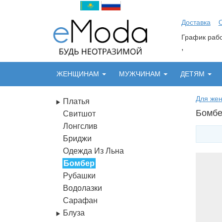
Доставка
График ра
,
ЖЕНЩИНАМ
МУЖЧИНАМ
ДЕТЯМ
Для же
Платья
Бомбе
Свитшот
Лонгслив
Бриджи
Одежда Из Льна
Бомбер
Рубашки
Водолазки
Сарафан
Блуза