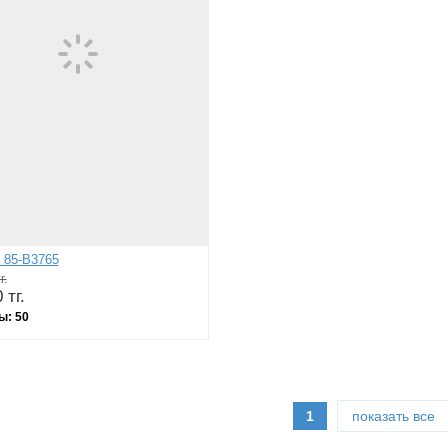
 85-B3765
г.
 тг.
ы:
50
1
показать все