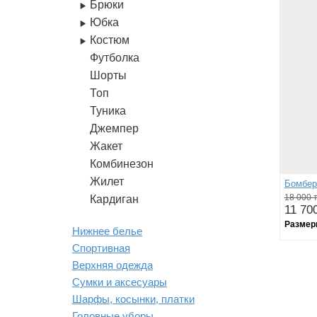
Брюки
Юбка
Костюм
Футболка
Шорты
Топ
Туника
Джемпер
Жакет
Комбинезон
Жилет
Бомбер
18 000 т
Кардиган
11 700
Размер
Нижнее белье
Спортивная
Верхняя одежда
Сумки и аксесуары
Шарфы, косынки, платки
Головные уборы