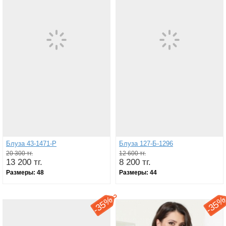
Блуза 43-1471-Р
Блуза 127-Б-1296
20 300 тг.
12 600 тг.
13 200 тг.
8 200 тг.
Размеры:
48
Размеры:
44
35%
35
-
-