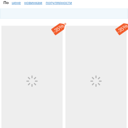
По
цене
новинкам
популярности
35%
35
-
-