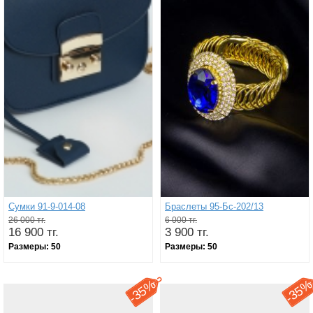
Сумки 91-9-014-08
Браслеты 95-Бс-202/13
26 000 тг.
6 000 тг.
16 900 тг.
3 900 тг.
Размеры:
50
Размеры:
50
35%
35
-
-