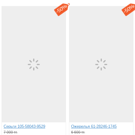
50%
50
-
-
Серьги 105-58043-9529
Ожерелья 61-28246-1745
7 000 тг.
6 600 тг.