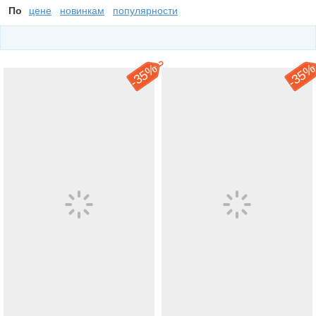
По
цене
новинкам
популярности
35%
35
-
-