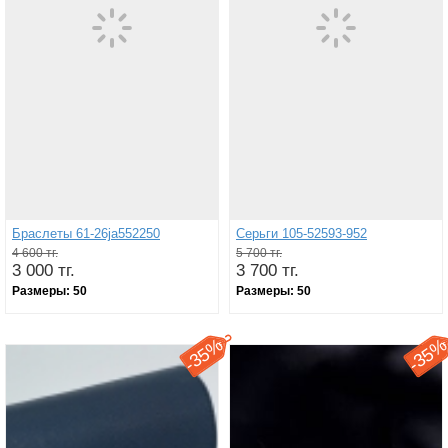
Браслеты 61-26ja552250
Серьги 105-52593-952
4 600 тг.
5 700 тг.
3 000 тг.
3 700 тг.
Размеры:
50
Размеры:
50
35%
35
-
-