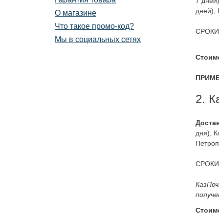
7 дней)
дней),
О магазине
Что такое промо-код?
СРОКИ 
Мы в социальных сетях
Стоим
ПРИМЕ
2. К
Достав
дня), К
Петроп
СРОКИ 
КазПоч
получе
Стоим