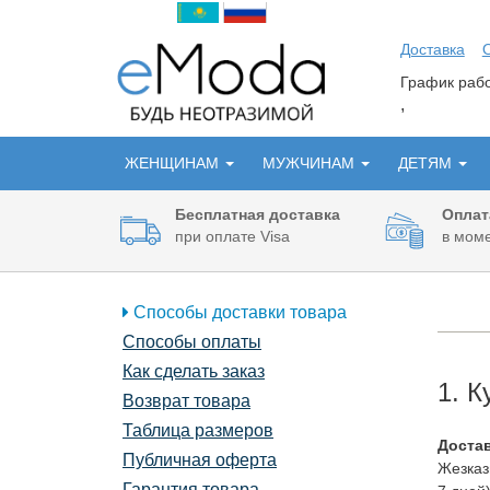
Доставка
График ра
,
ЖЕНЩИНАМ
МУЖЧИНАМ
ДЕТЯМ
Бесплатная доставка
Оплат
при оплате Visa
в моме
Способы доставки товара
Способы оплаты
Как сделать заказ
1. К
Возврат товара
Таблица размеров
Достав
Публичная оферта
Жезказг
Гарантия товара