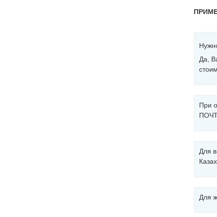
ПРИМЕ
Нужно
Да, В
стоим
При о
ПОЧТУ
Для в
Казах
Для ж