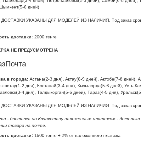
, Павлодар(3-4 дней), Петропавловск(2-3 дней), Семей(6-8 дней), Т
 Шымкент(5-6 дней)
ДОСТАВКИ УКАЗАНЫ ДЛЯ МОДЕЛЕЙ ИЗ НАЛИЧИЯ. Под заказ сроки 
ость доставки:
2000 тенге
РКА НЕ ПРЕДУСМОТРЕНА
азПочта
ка в города:
Астана(2-3 дня), Актау(8-9 дней), Актобе(7-8 дней), 
окшетау(1-2 дня), Костанай(3-4 дня), Кызылорда(5-6 дней), Усть-Ка
авловск(3-4 дня), Талдыкорган(5-6 дней), Тараз(4-5 дня), Уральск(
ДОСТАВКИ УКАЗАНЫ ДЛЯ МОДЕЛЕЙ ИЗ НАЛИЧИЯ. Под заказ сроки 
та - доставка по Казахстану наложенным платежом - доставка
нии товара на почте.
ость доставки:
1500 тенге + 2% от наложеннего платежа