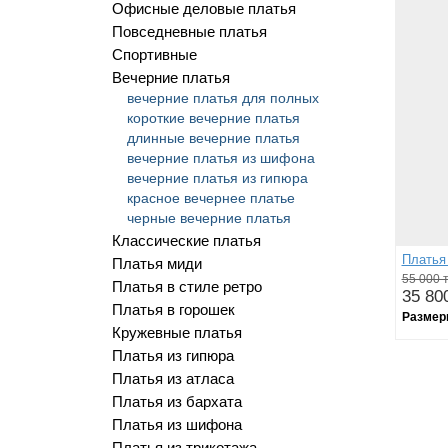
Офисные деловые платья
Повседневные платья
Спортивные
Вечерние платья
вечерние платья для полных
короткие вечерние платья
длинные вечерние платья
вечерние платья из шифона
вечерние платья из гипюра
красное вечернее платье
черные вечерние платья
Классические платья
Платья
Платья миди
55 000 т
Платья в стиле ретро
35 800
Платья в горошек
Размер
Кружевные платья
Платья из гипюра
Платья из атласа
Платья из бархата
Платья из шифона
Платья из трикотажа