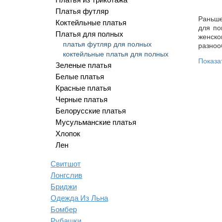
Платья футляр
Раньше
Коктейльные платья
для по
Платья для полных
женско
платья футляр для полных
разноо
коктейльные платья для полных
Показа
Зеленые платья
Почем
Белые платья
Красные платья
Летни
Черные платья
возмож
Белорусские платья
Одежда
плечам
Мусульманские платья
плисси
Хлопок
В наше
Лен
греч
сара
Свитшот
пышн
Лонгслив
с во
Бриджи
со ш
Одежда Из Льна
Плать
Бомбер
разноо
Рубашки