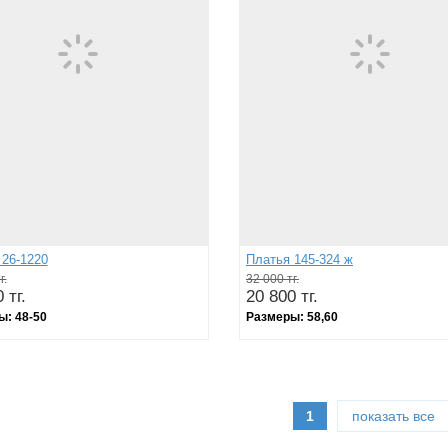
 26-1220
Платья 145-324 ж
г.
32 000 тг.
 тг.
20 800 тг.
ы:
48-50
Размеры:
58,60
1
показать все