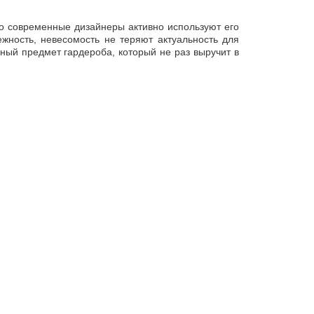
о современные дизайнеры активно используют его
жность, невесомость не теряют актуальность для
ный предмет гардероба, который не раз выручит в
нас
окон. Последние намного прочнее шелка, что дает
олнят кэжуал-образ, короткая модель с открытыми
ожно выбрать сдержанный однотонный вариант с
разного фасона:
решений.
мини, длинные. Цветовое оформление – самое
олоску и узорчатые. Ткань не линяет и хорошо