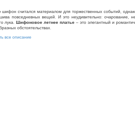
 шифон считался материалом для торжественных событий, однак
шива повседневных вещей. И это неудивительно: очарование, не
го лука.
Шифоновое летнее платье
– это элегантный и романтич
бразных обстоятельствах.
ть все описание
у стоит купить шифоновое летнее платье именно у 
е платья из шифона
шьются из натуральных и искусственных вол
ность пошить красивые модели.
 уместна для разных поводов.
Длинные платья на повседневку
доп
и подойдет для прогулки, встречи с друзьями. Для офиса м
ровкой, а для свидания – одежду с оборками.
м интернет-магазине можно
купить женское шифоновое платье
еское – с завышенной талией, свободного кроя;
фан – на тонких или толстых бретелях;
ое, многослойное – для особых поводов;
ланами – подчеркивает линию плеч и груди;
лейфом – струящаяся ткань лучше всего подходит для подобных 
я из шифона для девушек
отличаются длиной: короткие, 
бразное, есть моноцветные модели, с цветочным принтом, в п