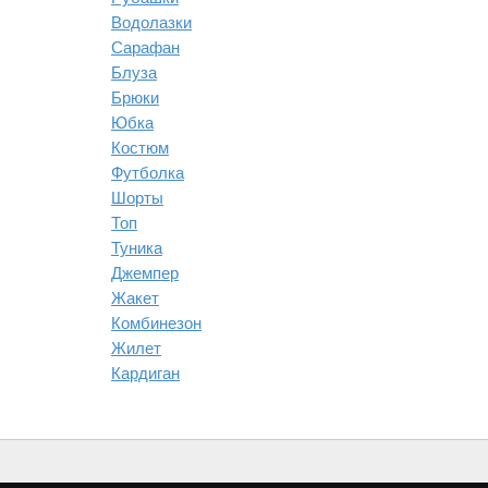
поддае
Водолазки
У нас 
Сарафан
Казахс
распро
Блуза
Не зна
Брюки
Юбка
Костюм
Футболка
Шорты
Топ
Туника
Джемпер
Жакет
Комбинезон
Жилет
Кардиган