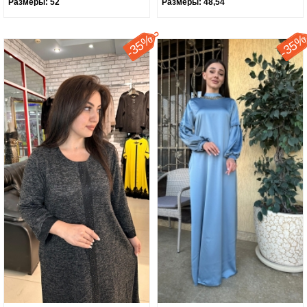
Размеры:
52
Размеры:
48,54
35%
35
-
-