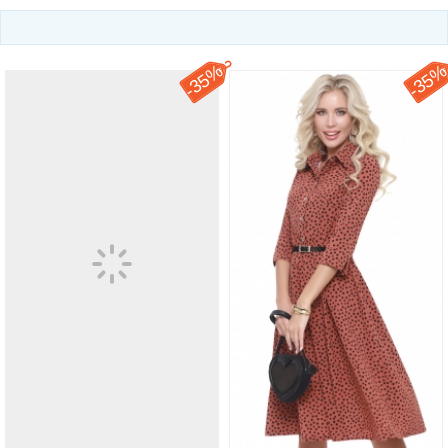
35%
35
-
-