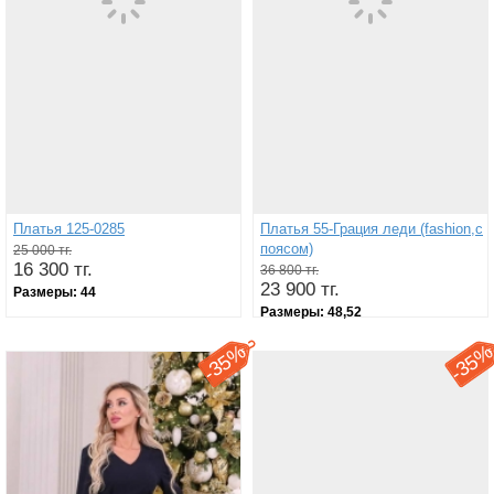
Платья 125-0285
Платья 55-Грация леди (fashion,с
поясом)
25 000 тг.
16 300 тг.
36 800 тг.
23 900 тг.
Размеры:
44
Размеры:
48,52
35%
35
-
-