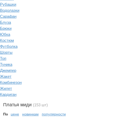
Рубашки
Водолазки
Сарафан
Блуза
Брюки
Юбка
Костюм
Футболка
Шорты
Топ
Туника
Джемпер
Жакет
Комбинезон
Жилет
Кардиган
Платья миди
(153 шт)
По
цене
новинкам
популярности