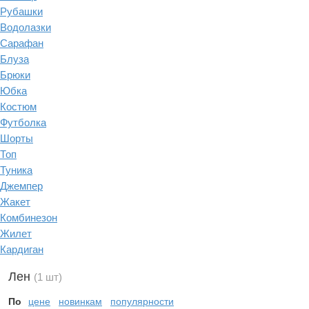
Рубашки
Водолазки
Сарафан
Блуза
Брюки
Юбка
Костюм
Футболка
Шорты
Топ
Туника
Джемпер
Жакет
Комбинезон
Жилет
Кардиган
Лен
(1 шт)
По
цене
новинкам
популярности