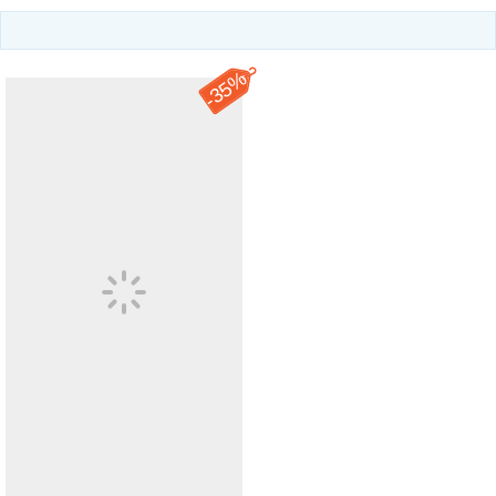
35%
-