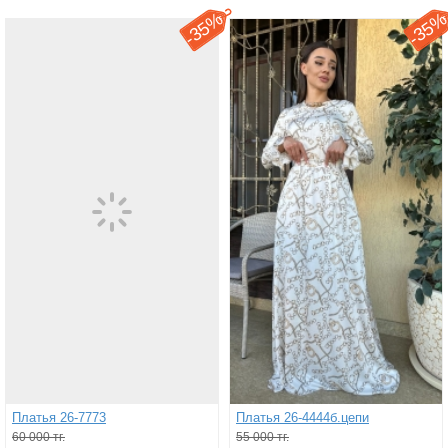
35%
35
-
-
Платья 26-7773
Платья 26-4444б.цепи
60 000 тг.
55 000 тг.