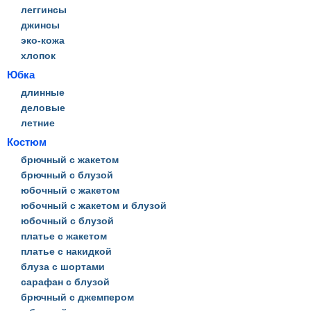
леггинсы
джинсы
эко-кожа
хлопок
Юбка
длинные
деловые
летние
Костюм
брючный с жакетом
брючный с блузой
юбочный с жакетом
юбочный с жакетом и блузой
юбочный с блузой
платье с жакетом
платье с накидкой
блуза с шортами
cарафан с блузой
брючный с джемпером