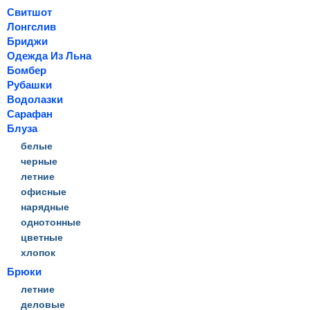
Свитшот
Лонгслив
Бриджи
Одежда Из Льна
Бомбер
Рубашки
Водолазки
Сарафан
Блуза
белые
черные
летние
офисные
нарядные
однотонные
цветные
хлопок
Брюки
летние
деловые