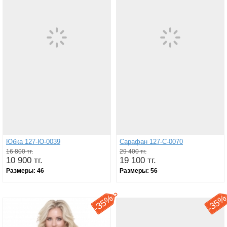
Юбка 127-Ю-0039
Сарафан 127-С-0070
16 800 тг.
29 400 тг.
10 900 тг.
19 100 тг.
Размеры:
46
Размеры:
56
35%
35
-
-