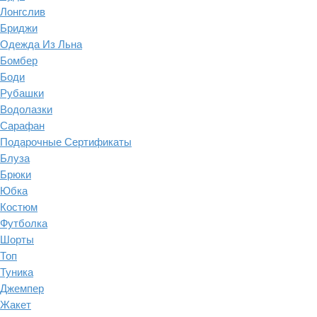
Лонгслив
Бриджи
Одежда Из Льна
Бомбер
Боди
Рубашки
Водолазки
Сарафан
Подарочные Сертификаты
Блуза
Брюки
Юбка
Костюм
Футболка
Шорты
Топ
Туника
Джемпер
Жакет