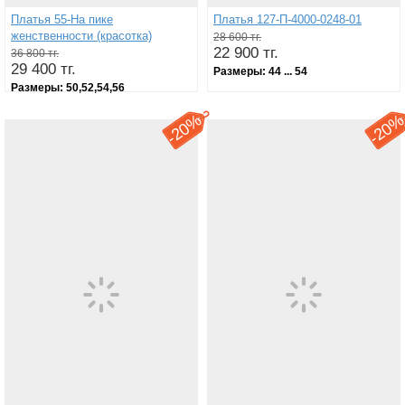
Платья 55-На пике
Платья 127-П-4000-0248-01
женственности (красотка)
28 600 тг.
22 900 тг.
36 800 тг.
29 400 тг.
Размеры:
44 ... 54
Размеры:
50,52,54,56
20%
20
-
-