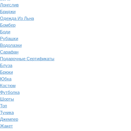
Лонгслив
Бриджи
Одежда Из Льна
Бомбер
Боди
Рубашки
Водолазки
Сарафан
Подарочные Сертификаты
Блуза
Брюки
Юбка
Костюм
Футболка
Шорты
Топ
Туника
Джемпер
Жакет