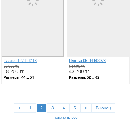
Платья 127-П-3116
Платья 95-П4-5008/3
22 800 тг.
54 600 тг.
18 200 тг.
43 700 тг.
Размеры:
44 ... 54
Размеры:
52 ... 62
<
1
2
3
4
5
>
В конец
показать все