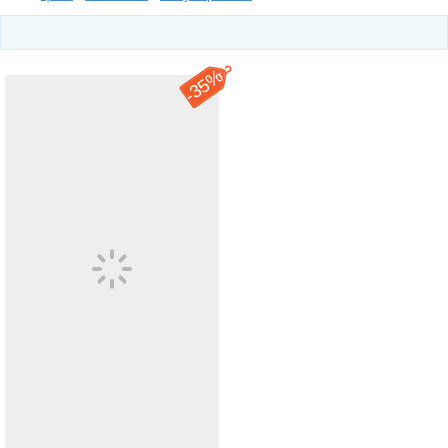
35%
-