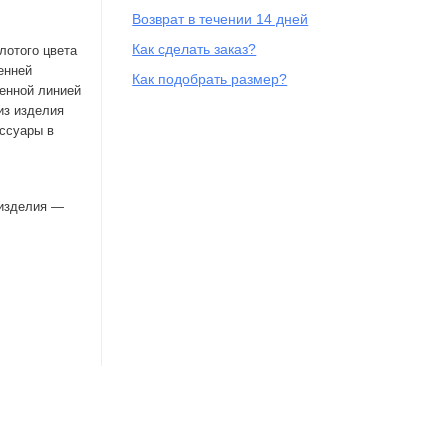
Возврат в течении 14 дней
Как сделать заказ?
лотого цвета
енней
Как подобрать размер?
щенной линией
из изделия
ессуары в
 изделия —