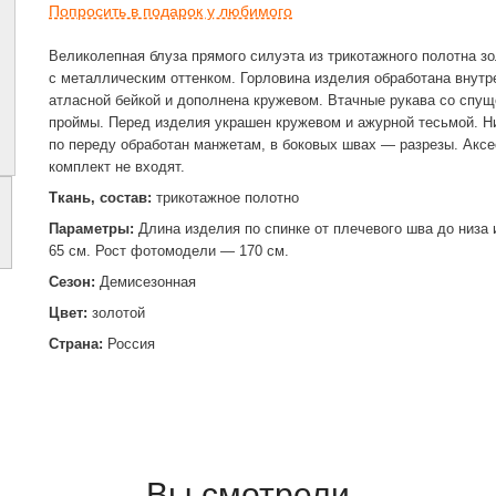
Попросить в подарок у любимого
Великолепная блуза прямого силуэта из трикотажного полотна зо
с металлическим оттенком. Горловина изделия обработана внутр
атласной бейкой и дополнена кружевом. Втачные рукава со спу
проймы. Перед изделия украшен кружевом и ажурной тесьмой. Н
по переду обработан манжетам, в боковых швах — разрезы. Акс
комплект не входят.
Ткань, состав:
трикотажное полотно
Параметры:
Длина изделия по спинке от плечевого шва до низа
65 см. Рост фотомодели — 170 см.
Сезон:
Демисезонная
Цвет:
золотой
Страна:
Россия
Вы смотрели