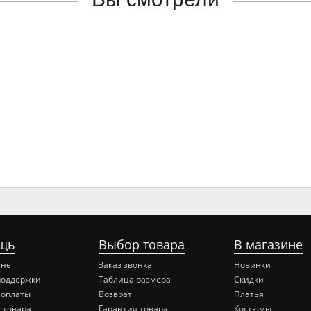
щь
Выбор товара
В магазине
ине
Заказ звонка
Новинки
поддержки
Таблица размера
Скидки
 оплаты
Возврат
Платья
 товара
Гарантия товара
Костюмы