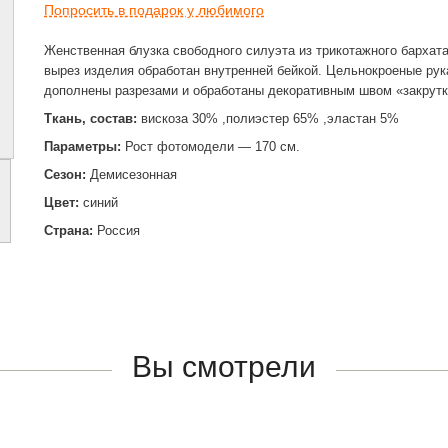
Попросить в подарок у любимого
Женственная блузка свободного силуэта из трикотажного бархат
вырез изделия обработан внутренней бейкой. Цельнокроеные рук
дополнены разрезами и обработаны декоративным швом «закрутк
Ткань, состав:
вискоза 30% ,полиэстер 65% ,эластан 5%
Параметры:
Рост фотомодели — 170 см.
Сезон:
Демисезонная
Цвет:
синий
Страна:
Россия
Вы смотрели