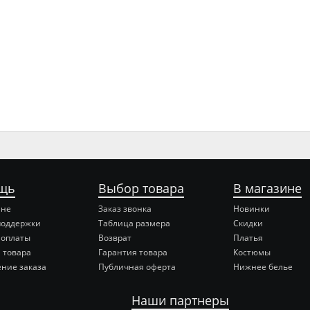
щь
Выбор товара
В магазине
ине
Заказ звонка
Новинки
поддержки
Таблица размера
Скидки
 оплаты
Возврат
Платья
 товара
Гарантия товара
Костюмы
ние заказа
Публичная оферта
Нижнее белье
Наши партнеры