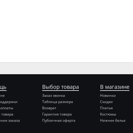
щь
Выбор товара
В магазине
ине
Заказ звонка
Новинки
поддержки
Таблица размера
Скидки
 оплаты
Возврат
Платья
 товара
Гарантия товара
Костюмы
ние заказа
Публичная оферта
Нижнее белье