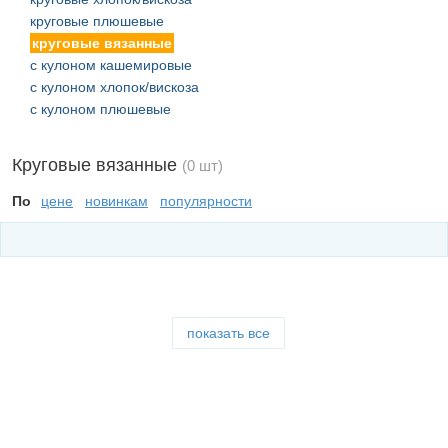
круговые плюшевые
круговые вязанные
с кулоном кашемировые
с кулоном хлопок/вискоза
с кулоном плюшевые
Круговые вязанные
(0 шт)
По
цене
новинкам
популярности
показать все