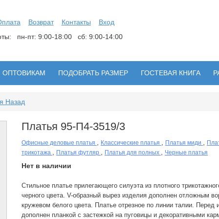
Оплата
Возврат
Контакты
Вход
боты:
пн-пт: 9:00-18:00 сб: 9:00-14:00
ОПТОВИКАМ
ПОДОБРАТЬ РАЗМЕР
ГОСТЕВАЯ КНИГА
Р
я Назад
Платья 95-П4-3519/3
,
,
,
Офисные деловые платья
Классические платья
Платья миди
Пла
,
,
,
трикотажа
Платья футляр
Платья для полных
Черные платья
Нет в наличии
Стильное платье прилегающего силуэта из плотного трикотажног
черного цвета. V-образный вырез изделия дополнен отложным во
кружевом белого цвета. Платье отрезное по линии талии. Перед 
дополнен планкой с застежкой на пуговицы и декоративными кар