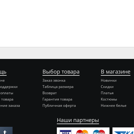
щь
Выбор товара
В магазине
ине
Заказ звонка
Новинки
поддержки
Таблица размера
Скидки
 оплаты
Возврат
Платья
 товара
Гарантия товара
Костюмы
ние заказа
Публичная оферта
Нижнее белье
Наши партнеры