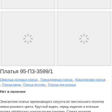
Платья 95-П3-3599/1
,
,
Офисные деловые платья
Повседневные платья
Классические платья
,
,
,
Платья миди
Платья футляр
Платья для полных
Нет в наличии
Элегантное платье прилегающего силуэта из текстильного полотна
нежно-розового цвета. Круглый вырез, перед изделия и втачные
рукава обработаны контрастными кантами. Спинка изделия