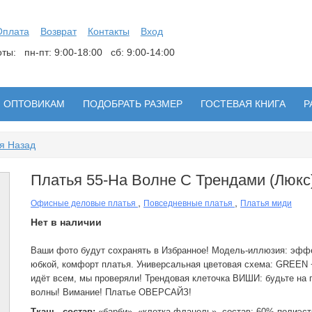
Оплата
Возврат
Контакты
Вход
боты:
пн-пт: 9:00-18:00 сб: 9:00-14:00
ОПТОВИКАМ
ПОДОБРАТЬ РАЗМЕР
ГОСТЕВАЯ КНИГА
Р
я Назад
Платья 55-На Волне С Трендами (люкс
,
,
Офисные деловые платья
Повседневные платья
Платья миди
Нет в наличии
Ваши фото будут сохранять в Избранное! Модель-иллюзия: эффе
юбкой, комфорт платья. Универсальная цветовая схема: GREE
идёт всем, мы проверяли! Трендовая клеточка ВИШИ: будьте на 
волны! Вимание! Платье ОВЕРСАЙЗ!
Ткань, состав:
«барби», «клетка фланель», состав: 60% полиэст