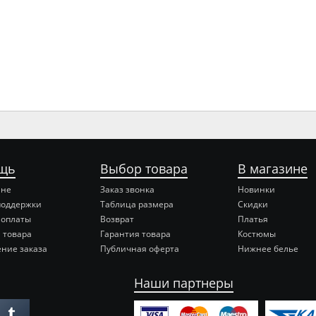
щь
Выбор товара
В магазине
ине
Заказ звонка
Новинки
поддержки
Таблица размера
Скидки
 оплаты
Возврат
Платья
 товара
Гарантия товара
Костюмы
ние заказа
Публичная оферта
Нижнее белье
Наши партнеры