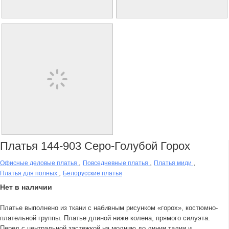
Платья 144-903 Серо-Голубой Горох
,
,
,
Офисные деловые платья
Повседневные платья
Платья миди
,
Платья для полных
Белорусские платья
Нет в наличии
Платье выполнено из ткани с набивным рисунком «горох», костюмно-
плательной группы. Платье длиной ниже колена, прямого силуэта.
Перед с центральной застежкой на молнию до линии талии и