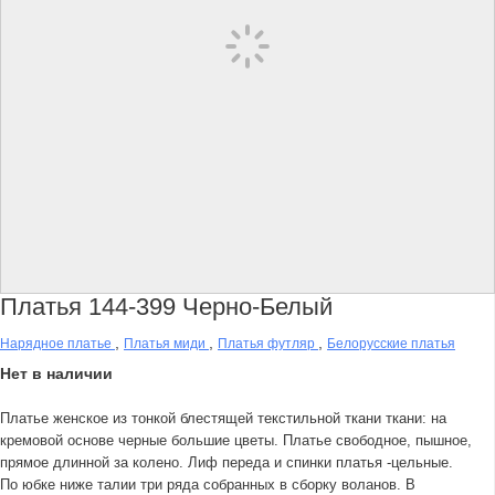
Платья 144-399 Черно-Белый
,
,
,
Нарядное платье
Платья миди
Платья футляр
Белорусские платья
Нет в наличии
Платье женское из тонкой блестящей текстильной ткани ткани: на
кремовой основе черные большие цветы. Платье свободное, пышное,
прямое длинной за колено. Лиф переда и спинки платья -цельные.
По юбке ниже талии три ряда собранных в сборку воланов. В