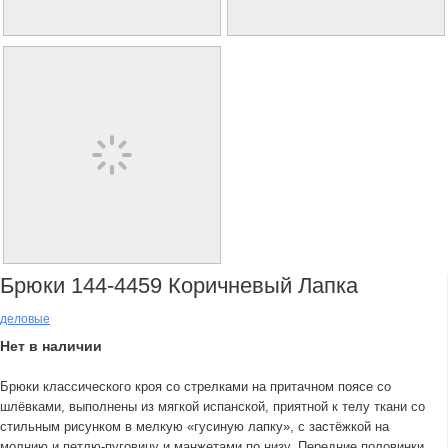
Брюки 144-4459 Коричневый Лапка
деловые
Нет в наличии
Брюки классического кроя со стрелками на притачном поясе со
шлёвками, выполнены из мягкой испанской, приятной к телу ткани со
стильным рисунком в мелкую «гусиную лапку», с застёжкой на
молнию и петлю-пуговицу и манжетами по низу. Передние половинки