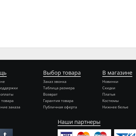
щь
Выбор товара
В магазине
ине
Заказ звонка
Новинки
поддержки
Таблица размера
Скидки
 оплаты
Возврат
Платья
 товара
Гарантия товара
Костюмы
ние заказа
Публичная оферта
Нижнее белье
Наши партнеры