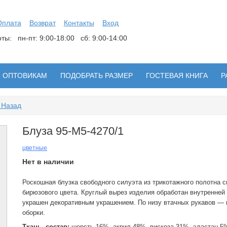
Оплата
Возврат
Контакты
Вход
боты:
пн-пт: 9:00-18:00 сб: 9:00-14:00
ОПТОВИКАМ
ПОДОБРАТЬ РАЗМЕР
ГОСТЕВАЯ КНИГА
Р
 Назад
Блуза 95-М5-4270/1
цветные
Нет в наличии
Роскошная блузка свободного силуэта из трикотажного полотна с
бирюзового цвета. Круглый вырез изделия обработан внутренней 
украшен декоративным украшением. По низу втачных рукавов —
оборки.
Ткань, состав:
шерсть 16% ,акрил 48% ,вискоза 31% ,эластан 5