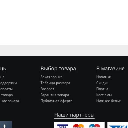
щь
Выбор товара
В магазине
ине
Заказ звонка
Новинки
поддержки
Таблица размера
Скидки
 оплаты
Возврат
Платья
 товара
Гарантия товара
Костюмы
ние заказа
Публичная оферта
Нижнее белье
Наши партнеры