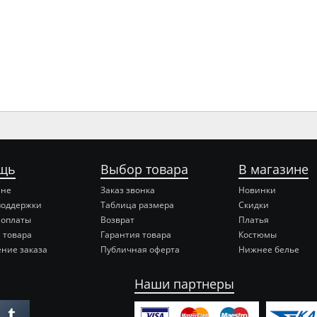
щь
Выбор товара
В магазине
ине
Заказ звонка
Новинки
поддержки
Таблица размера
Скидки
 оплаты
Возврат
Платья
 товара
Гарантия товара
Костюмы
ние заказа
Публичная оферта
Нижнее белье
Наши партнеры