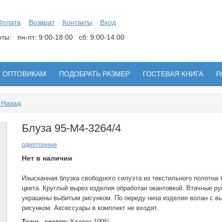
Оплата
Возврат
Контакты
Вход
боты:
пн-пт: 9:00-18:00 сб: 9:00-14:00
ОПТОВИКАМ
ПОДОБРАТЬ РАЗМЕР
ГОСТЕВАЯ КНИГА
Р
 Назад
Блуза 95-М4-3264/4
однотонные
Нет в наличии
Изысканная блузка свободного силуэта из текстильного полотна 
цвета. Круглый вырез изделия обработан окантовкой. Втачные ру
украшены выбитым рисунком. По переду низа изделия волан с в
рисунком. Аксессуары в комплект не входят.
Ткань, состав:
Хлопок 100%