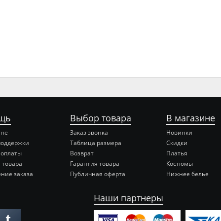
щь
Выбор товара
В магазине
ине
Заказ звонка
Новинки
поддержки
Таблица размера
Скидки
 оплаты
Возврат
Платья
 товара
Гарантия товара
Костюмы
ние заказа
Публичная оферта
Нижнее белье
Наши партнеры