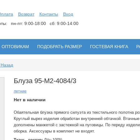
Оплата
Возврат
Контакты
Вход
боты:
пн-пт: 9:00-18:00 сб: 9:00-14:00
ОПТОВИКАМ
ПОДОБРАТЬ РАЗМЕР
ГОСТЕВАЯ КНИГА
Р
 Назад
Блуза 95-М2-4084/3
летние
Нет в наличии
Обаятельная блузка прямого силуэта из текстильного полотна ро
Круглый вырез изделия обработан внутренней обтачкой. Втачные
дополнены манжетой с застежкой на пуговицы. По переду издел
оборка. Аксессуары в комплект не входят.
Ткань, состав:
Лён 100%