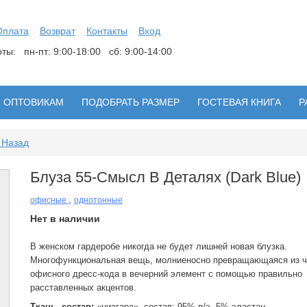
Оплата
Возврат
Контакты
Вход
боты:
пн-пт: 9:00-18:00 сб: 9:00-14:00
ОПТОВИКАМ
ПОДОБРАТЬ РАЗМЕР
ГОСТЕВАЯ КНИГА
Р
 Назад
Блуза 55-Смысл В Деталях (dark Blue)
,
офисные
однотонные
Нет в наличии
В женском гардеробе никогда не будет лишней новая блузка.
Многофункциональная вещь, молниеносно превращающаяся из ч
офисного дресс-кода в вечерний элемент с помощью правильно
расставленных акцентов.
Ткань, состав:
«ниагара», состав: 95% п/э, 5% эластан