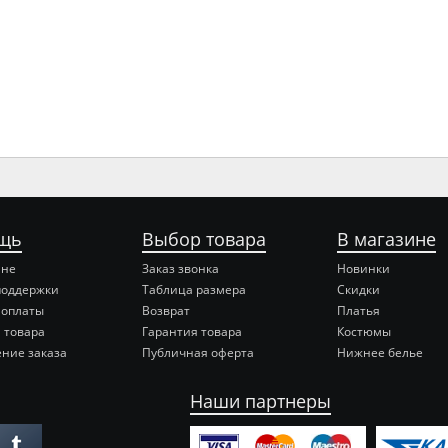
щь
Выбор товара
В магазине
ине
Заказ звонка
Новинки
поддержки
Таблица размера
Скидки
 оплаты
Возврат
Платья
 товара
Гарантия товара
Костюмы
ние заказа
Публичная оферта
Нижнее белье
Наши партнеры