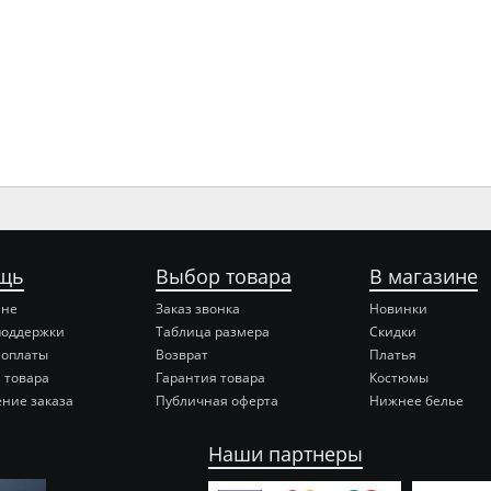
щь
Выбор товара
В магазине
ине
Заказ звонка
Новинки
поддержки
Таблица размера
Скидки
 оплаты
Возврат
Платья
 товара
Гарантия товара
Костюмы
ние заказа
Публичная оферта
Нижнее белье
Наши партнеры