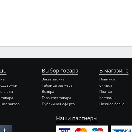
щь
Выбор товара
В магазине
ине
Заказ звонка
Новинки
поддержки
Таблица размера
Скидки
 оплаты
Возврат
Платья
 товара
Гарантия товара
Костюмы
ние заказа
Публичная оферта
Нижнее белье
Наши партнеры