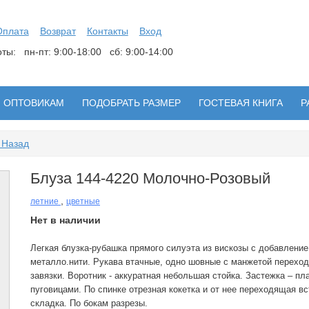
Оплата
Возврат
Контакты
Вход
боты:
пн-пт: 9:00-18:00 сб: 9:00-14:00
ОПТОВИКАМ
ПОДОБРАТЬ РАЗМЕР
ГОСТЕВАЯ КНИГА
Р
 Назад
Блуза 144-4220 Молочно-Розовый
,
летние
цветные
Нет в наличии
Легкая блузка-рубашка прямого силуэта из вискозы с добавление
металло.нити. Рукава втачные, одно шовные с манжетой перехо
завязки. Воротник - аккуратная небольшая стойка. Застежка – пл
пуговицами. По спинке отрезная кокетка и от нее переходящая в
складка. По бокам разрезы.