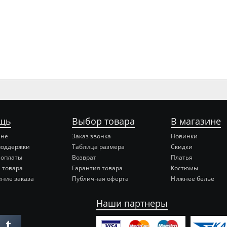
щь
Выбор товара
В магазине
ине
Заказ звонка
Новинки
поддержки
Таблица размера
Скидки
 оплаты
Возврат
Платья
 товара
Гарантия товара
Костюмы
ние заказа
Публичная оферта
Нижнее белье
Наши партнеры