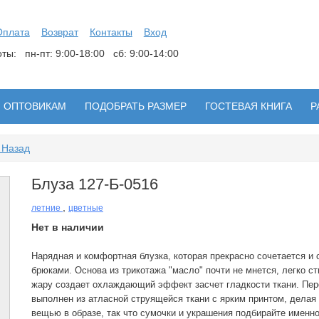
Оплата
Возврат
Контакты
Вход
боты:
пн-пт: 9:00-18:00 сб: 9:00-14:00
ОПТОВИКАМ
ПОДОБРАТЬ РАЗМЕР
ГОСТЕВАЯ КНИГА
Р
 Назад
Блуза 127-Б-0516
,
летние
цветные
Нет в наличии
Нарядная и комфортная блузка, которая прекрасно сочетается и 
брюками. Основа из трикотажа "масло" почти не мнется, легко ст
жару создает охлаждающий эффект засчет гладкости ткани. Пер
выполнен из атласной струящейся ткани с ярким принтом, делая 
вещью в образе, так что сумочки и украшения подбирайте именно