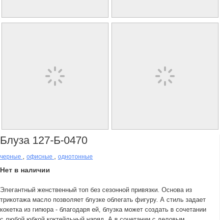
Блуза 127-Б-0470
,
,
черные
офисные
однотонные
Нет в наличии
Элегантный женственный топ без сезонной привязки. Основа из
трикотажа масло позволяет блузке облегать фигуру. А стиль задает
кокетка из гипюра - благодаря ей, блузка может создать в сочетании
с любой юбкой коктейльный наряд. А в сочетании с деловым