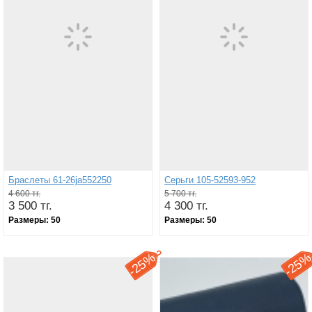
Браслеты 61-26ja552250
Серьги 105-52593-952
4 600 тг.
5 700 тг.
3 500 тг.
4 300 тг.
Размеры:
50
Размеры:
50
25%
25
-
-