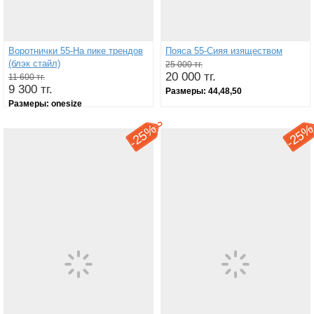
Воротнички 55-На пике трендов
Пояса 55-Сияя изяществом
(блэк стайл)
25 000 тг.
20 000 тг.
11 600 тг.
9 300 тг.
Размеры:
44,48,50
Размеры:
onesize
25%
25
-
-