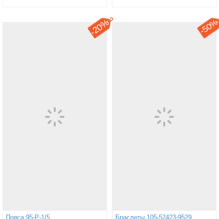
20%
50
-
-
Пояса 95-Р-1/5
Браслеты 105-52423-9529