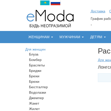
Доставка
График ра
,
ЖЕНЩИНАМ
МУЖЧИНАМ
ДЕТЯМ
Рас
Для женщин
Блуза
Бомбер
Для же
Браслеты
Лонгс
Бриджи
Брюки
Брюки
Бюстгалтер
Водолазки
Джемпер
Жакет
Жилет