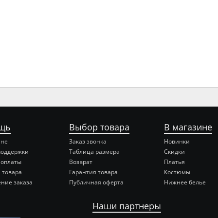
щь
Выбор товара
В магазине
ине
Заказ звонка
Новинки
поддержки
Таблица размера
Скидки
 оплаты
Возврат
Платья
 товара
Гарантия товара
Костюмы
ние заказа
Публичная оферта
Нижнее белье
Наши партнеры