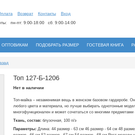
Оплата
Возврат
Контакты
Вход
боты:
пн-пт: 9:00-18:00 сб: 9:00-14:00
ОПТОВИКАМ
ПОДОБРАТЬ РАЗМЕР
ГОСТЕВАЯ КНИГА
Р
азад
Топ 127-Б-1206
Нет в наличии
Топ-майка – незаменимая вещь в женском базовом гардеробе. О
любого цвета и материала, но лучше выбирать однотонные модел
многофункционален и может сочетаться со многими предметами
Ткань, состав:
блузочная, 100 п/э
Параметры:
Длина: 44 размер - 63 см 46 размер - 64 см 48 разме
размер - 66 см 52 размер - 67 см 54 размер - 68 см Рост модели 