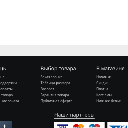
щь
Выбор товара
В магазине
ине
Заказ звонка
Новинки
поддержки
Таблица размера
Скидки
 оплаты
Возврат
Платья
 товара
Гарантия товара
Костюмы
ние заказа
Публичная оферта
Нижнее белье
Наши партнеры