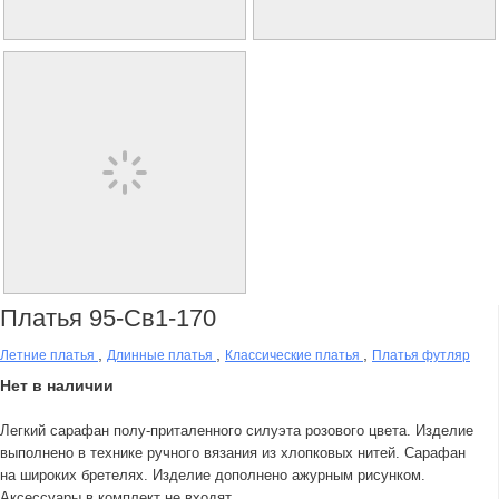
Платья 95-Св1-170
,
,
,
Летние платья
Длинные платья
Классические платья
Платья футляр
Нет в наличии
Легкий сарафан полу-приталенного силуэта розового цвета. Изделие
выполнено в технике ручного вязания из хлопковых нитей. Сарафан
на широких бретелях. Изделие дополнено ажурным рисунком.
Аксессуары в комплект не входят.