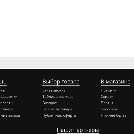
щь
Выбор товара
В магазине
ине
Заказ звонка
Новинки
поддержки
Таблица размера
Скидки
 оплаты
Возврат
Платья
 товара
Гарантия товара
Костюмы
ние заказа
Публичная оферта
Нижнее белье
Наши партнеры