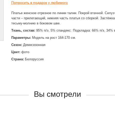
Попросить в подарок у любимого
Платье женское отрезное по линии талии. Покрой втачной. Силуэ
части – прилегающий, нижняя часть платья со сборкой. Застёжка
тесьму-молнию в боковом шве.
Ткань, состав:
95% п/э, 5% спандекс. Подкладка: 66% п/э, 34% 
Параметры:
Модель на рост 164-170 см.
Сезон:
Демисезонная
Цвет:
фото
Страна:
Белоруссия
Вы смотрели