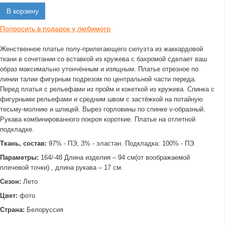
В корзину
Попросить в подарок у любимого
Женственное платье полу-прилегающего силуэта из жаккардовой
ткани в сочетании со вставкой из кружева с бахромой сделает ваш
образ максимально утончённым и изящным. Платье отрезное по
линии талии фигурным подрезом по центральной части переда.
Перед платья с рельефами из пройм и кокеткой из кружева. Спинка с
фигурными рельефами и средним швом с застёжкой на потайную
тесьму-молнию и шлицей. Вырез горловины по спинке v-образный.
Рукава комбинированного покроя короткие. Платье на отлетной
подкладке.
Ткань, состав:
97% - ПЭ, 3% - эластан. Подкладка: 100% - ПЭ.
Параметры:
164/-48 Длина изделия – 94 см(от воображаемой
плечевой точки)., длина рукава – 17 см.
Сезон:
Лето
Цвет:
фото
Страна:
Белоруссия