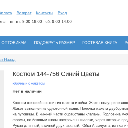
Оплата
Возврат
Контакты
Вход
боты:
пн-пт: 9:00-18:00 сб: 9:00-14:00
ОПТОВИКАМ
ПОДОБРАТЬ РАЗМЕР
ГОСТЕВАЯ КНИГА
Р
ся Назад
Костюм 144-756 Синий Цветы
юбочный с жакетом
Нет в наличии
Костюм женский состоит из жакета и юбки. Жакет полуприлегающ
Жакет выполнен из однотонной ткани. Полочка жакета двубортна
на пуговицы. В нижней части обработаны клапаны. Горловина V-о
формы, по боковым швам настрочены шлевки, через которые про
Рукав длинный, втачной двух шовный. Юбка А-силуэта, из ткани