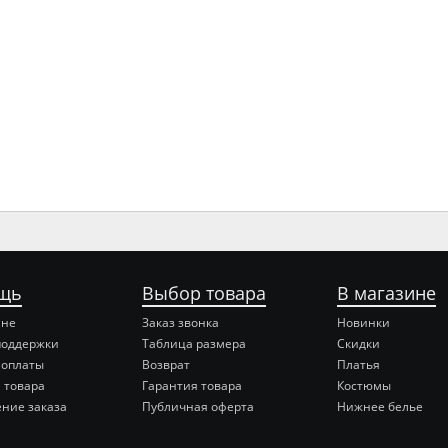
щь
Выбор товара
В магазине
ине
Заказ звонка
Новинки
поддержки
Таблица размера
Скидки
 оплаты
Возврат
Платья
 товара
Гарантия товара
Костюмы
ние заказа
Публичная оферта
Нижнее белье