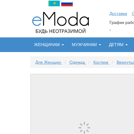
Доставка
График ра
,
ЖЕНЩИНАМ
МУЖЧИНАМ
ДЕТЯМ
Для Женщин
/
Одежда
/
Костюм
/
Вернуть