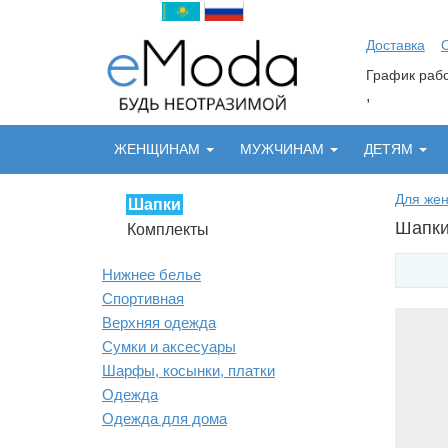
Доставка
График ра
,
ЖЕНЩИНАМ
МУЖЧИНАМ
ДЕТЯМ
Для же
Шапки
Шапки
Комплекты
Нижнее белье
Спортивная
Верхняя одежда
Сумки и аксесуары
Шарфы, косынки, платки
Одежда
Одежда для дома