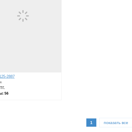
125-2887
г.
тг.
ы:
56
1
показать все