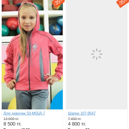
35%
35
-
-
Для девочек 50-М55Д-7
Шапки 107-9547
13 000 тг.
7 400 тг.
8 500 тг.
4 800 тг.