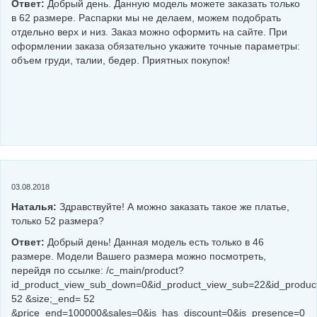
Ответ:
Добрый день. Данную модель можете заказать только
в 62 размере. Распарки мы не делаем, можем подобрать
отдельно верх и низ. Заказ можно оформить на сайте. При
оформлении заказа обязательно укажите точные параметры:
объем груди, талии, бедер. Приятных покупок!
03.08.2018
Наталья:
Здравствуйте! А можно заказать такое же платье,
только 52 размера?
Ответ:
Добрый день! Данная модель есть только в 46
размере. Модели Вашего размера можно посмотреть,
перейдя по ссылке: /c_main/product?
id_product_view_sub_down=0&id_product_view_sub=22&id_product
52 &size;_end= 52
&price_end=100000&sales=0&is_has_discount=0&is_presence=0