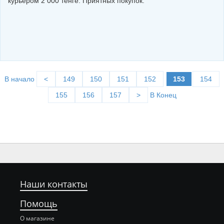
курьером 2 000 тенге. Приятных покупок.
В начало
<
149
150
151
152
153
154
155
156
157
>
В Конец
Наши контакты
Помощь
О магазине