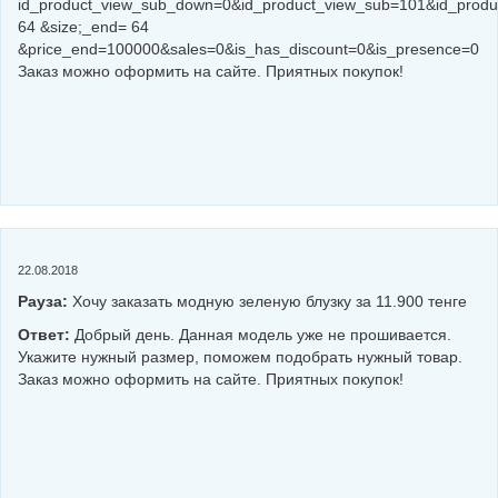
id_product_view_sub_down=0&id_product_view_sub=101&id_produc
64 &size;_end= 64
&price_end=100000&sales=0&is_has_discount=0&is_presence=0
Заказ можно оформить на сайте. Приятных покупок!
22.08.2018
Рауза:
Хочу заказать модную зеленую блузку за 11.900 тенге
Ответ:
Добрый день. Данная модель уже не прошивается.
Укажите нужный размер, поможем подобрать нужный товар.
Заказ можно оформить на сайте. Приятных покупок!