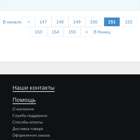
В начало
<
147
148
149
150
151
152
153
154
155
>
В Конец
Наши контакты
Помощь
О магазине
Служба поддержки
Способы оплаты
Доставка товара
Оформление заказа