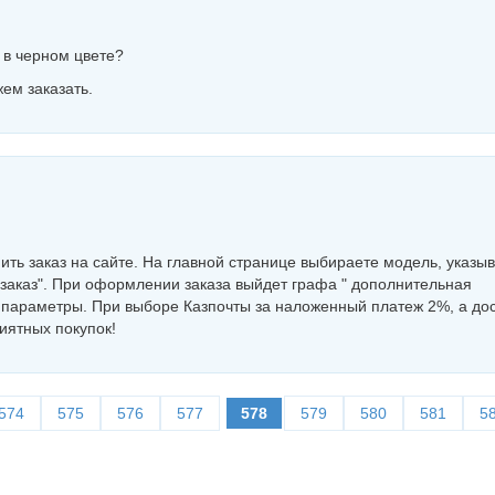
 в черном цвете?
жем заказать.
ть заказ на сайте. На главной странице выбираете модель, указы
 заказ". При оформлении заказа выйдет графа " дополнительная
 параметры. При выборе Казпочты за наложенный платеж 2%, а до
иятных покупок!
574
575
576
577
578
579
580
581
5