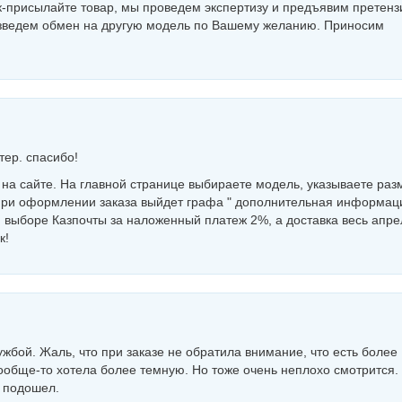
к-присылайте товар, мы проведем экспертизу и предъявим претенз
изведем обмен на другую модель по Вашему желанию. Приносим
тер. спасибо!
на сайте. На главной странице выбираете модель, указываете раз
. При оформлении заказа выйдет графа " дополнительная информац
 выборе Казпочты за наложенный платеж 2%, а доставка весь апре
к!
жбой. Жаль, что при заказе не обратила внимание, что есть более
ообще-то хотела более темную. Но тоже очень неплохо смотрится.
р подошел.