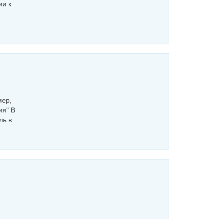
ии к
мер,
ия" В
ль в