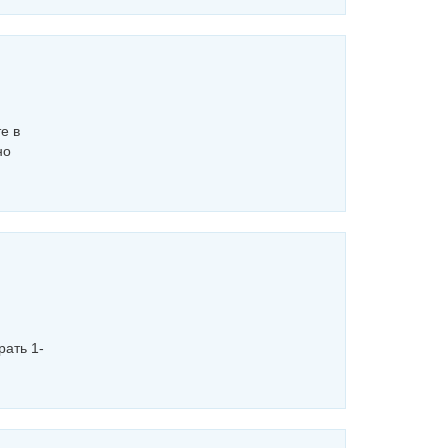
е в
но
рать 1-