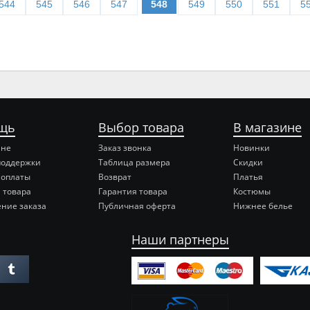
544
545
546
547
548
549
550
551
5
щь
Выбор товара
В магазине
ине
Заказ звонка
Новинки
поддержки
Таблица размера
Скидки
 оплаты
Возврат
Платья
 товара
Гарантия товара
Костюмы
ние заказа
Публичная оферта
Нижнее белье
Наши партнеры