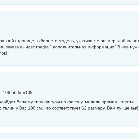
главной странице выбираете модель, указываете размер, добавляет
нии заказа выйдет графа " дополнительная информация" В нее нуж
пок!
л -106 об бед109
одойдет Вашему типу фигуры по фасону. модель прямая , платье
о талии у Вас 106 см. что соответствует 62 размеру. Вам лучше выб