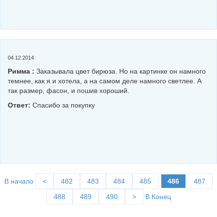
04.12.2014
Римма :
Заказывала цвет бирюза. Но на картинке он намного
темнее, как я и хотела, а на самом деле намного светлее. А
так размер, фасон, и пошив хороший.
Ответ:
Спасибо за покупку
В начало
<
482
483
484
485
486
487
488
489
490
>
В Конец