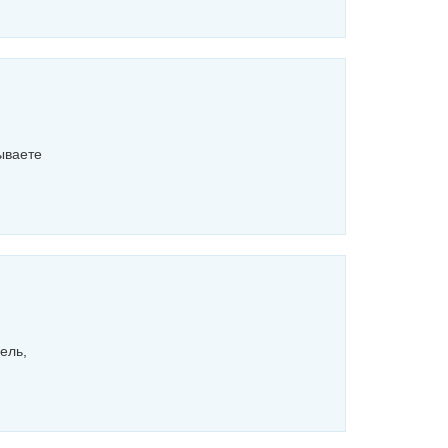
ываете
ель,