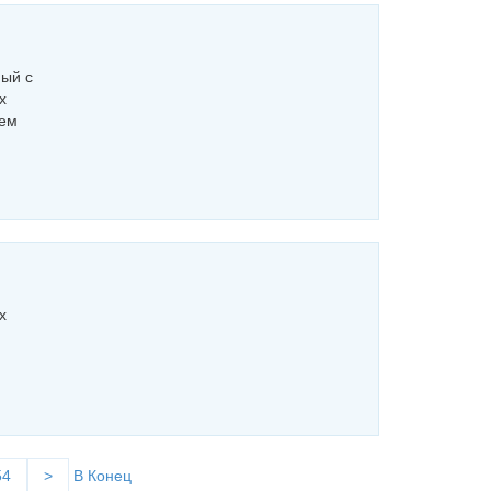
ный с
х
ием
х
54
>
В Конец