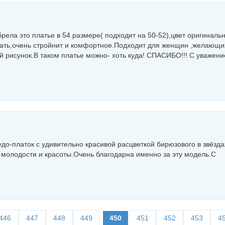
рела это платье в 54 размере( подходит на 50-52),цвет оригиналь
мать,очень стройнит и комфортное.Подходит для женщин ,желающи
 рисунок.В таком платье можно- хоть куда! СПАСИБО!!! С уважен
удо-платок с удивительно красивой расцветкой бирюзового в звёзда
молодости и красоты.Очень благодарна именно за эту модель.С
446
447
448
449
450
451
452
453
4