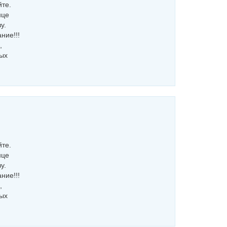
йте.
нце
у.
ние!!!
,
ных
йте.
нце
у.
ние!!!
,
ных