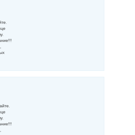
йте.
нце
у.
ние!!!
,
ных
айте.
нце
у.
ние!!!
,