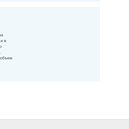
на
и в
о
.
 объем