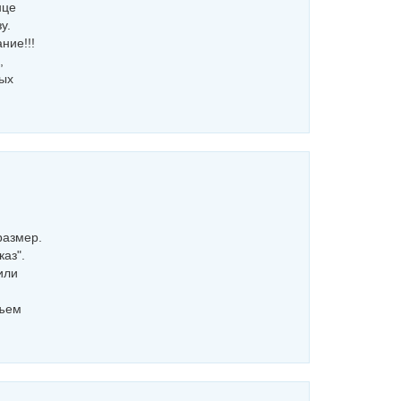
нце
у.
ние!!!
,
ных
размер.
аз".
или
бъем