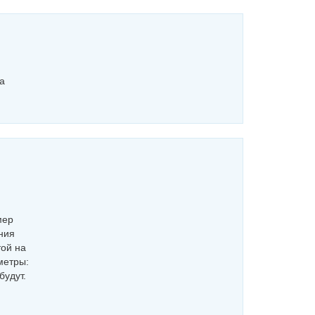
а
мер
ния
той на
метры:
будут.