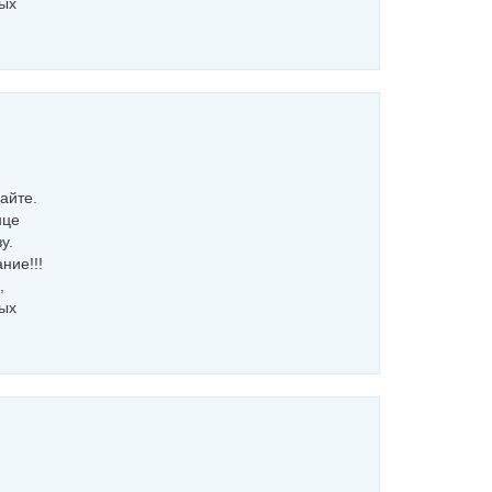
ных
айте.
нце
у.
ние!!!
,
ных